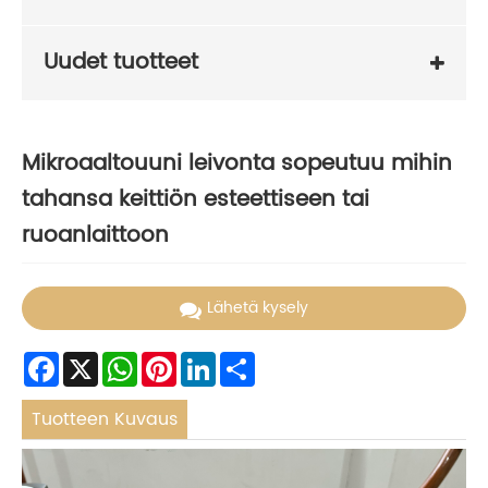
Uudet tuotteet
Mikroaaltouuni leivonta sopeutuu mihin
tahansa keittiön esteettiseen tai
ruoanlaittoon
Lähetä kysely
Facebook
X
WhatsApp
Pinterest
LinkedIn
Share
Tuotteen Kuvaus