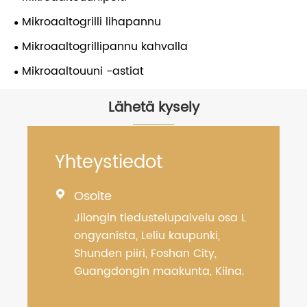
Mikroaaltogrilli lihapannu
Mikroaaltogrillipannu kahvalla
Mikroaaltouuni -astiat
Lähetä kysely
Yhteystiedot
Osoite

Jilongin tiedustelupalvelu osa L
ongyanista, Leliu kaupunki,
Shunden piiri, Foshan City,
Guangdongin maakunta, Kiina.