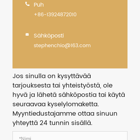
Puh

+86-13924872010
Sähköposti

stephenchio@163.com
Jos sinulla on kysyttävää
tarjouksesta tai yhteistyöstä, ole
hyvä ja lähetä sähköpostia tai käytä
seuraavaa kyselylomaketta.
Myyntiedustajamme ottaa sinuun
yhteyttä 24 tunnin sisällä.