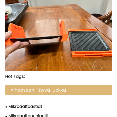
Hot Tags:
Aiheeseen liittyvä luokka
Mikroaaltoastiat
Mikroaaltouunipelti