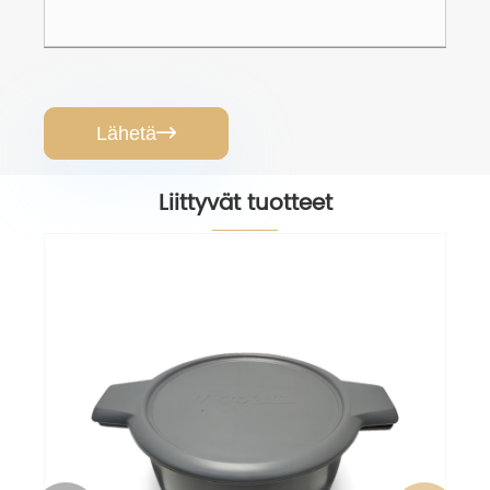
Lähetä

Liittyvät tuotteet
Grillaa ja kypsennä uunipannulla
Katso lisää >>