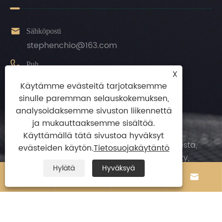

Sähköposti
stephenchio@163.com

Puh
X
+86-13924872010
Käytämme evästeitä tarjotaksemme
sinulle paremman selauskokemuksen,

mobiili
analysoidaksemme sivuston liikennettä
+86-13924872010
ja mukauttaaksemme sisältöä.

Osoite
Käyttämällä tätä sivustoa hyväksyt
Jilongin tiedustelupalvelu osa Longyanista,
evästeiden käytön.
Tietosuojakäytäntö
Leliu kaupunki, Shunden piiri, Foshan City,
Hylätä
Hyväksyä
Guangdongin maakunta, Kiina.



