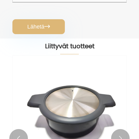
Lähetä

Liittyvät tuotteet

