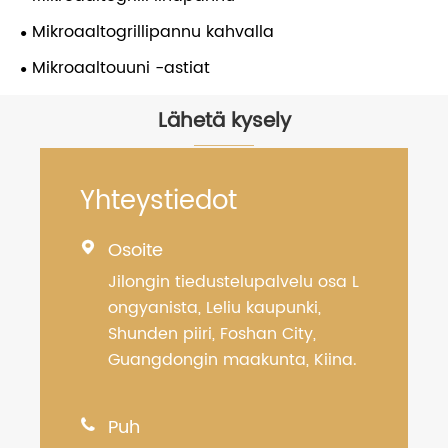
Mikroaaltogrillipannu kahvalla
Mikroaaltouuni -astiat
Lähetä kysely
Yhteystiedot
Osoite

Jilongin tiedustelupalvelu osa L
ongyanista, Leliu kaupunki,
Shunden piiri, Foshan City,
Guangdongin maakunta, Kiina.
Puh
