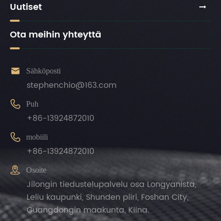
Uutiset
Ota meihin yhteyttä

Sähköposti
stephenchio@163.com

Puh
+86-13924872010

mobiili
+86-13924872010

Osoite
Jilongin tiedustelupalvelu osa Longyanista,
Leliu kaupunki, Shunden piiri, Foshan City,
Guangdongin maakunta, Kiina.