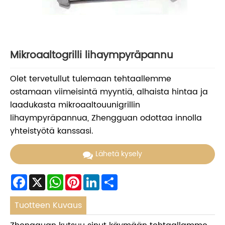
Mikroaaltogrilli lihaympyräpannu
Olet tervetullut tulemaan tehtaallemme
ostamaan viimeisintä myyntiä, alhaista hintaa ja
laadukasta mikroaaltouunigrillin
lihaympyräpannua, Zhengguan odottaa innolla
yhteistyötä kanssasi.
Lähetä kysely
Facebook
X
WhatsApp
Pinterest
LinkedIn
Share
Tuotteen Kuvaus