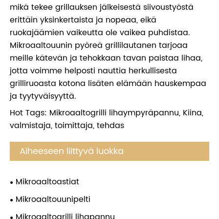
mikä tekee grillauksen jälkeisestä siivoustyöstä
erittäin yksinkertaista ja nopeaa, eikä
ruokajäämien vaikeutta ole vaikea puhdistaa.
Mikroaaltouunin pyöreä grillilautanen tarjoaa
meille kätevän ja tehokkaan tavan paistaa lihaa,
jotta voimme helposti nauttia herkullisesta
grilliruoasta kotona lisäten elämään hauskempaa
ja tyytyväisyyttä.
Hot Tags: Mikroaaltogrilli lihaympyräpannu, Kiina,
valmistaja, toimittaja, tehdas
Aiheeseen liittyvä luokka
Mikroaaltoastiat
Mikroaaltouunipelti
Mikroaaltogrilli lihapannu