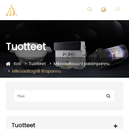


Tuotteet
Koti
Tuotteet
Mikroaaltouuni paistinpannu
Mikroaaltogrilli lihapannu
Tuotteet