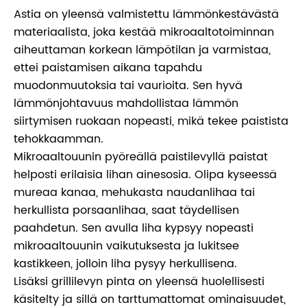
Astia on yleensä valmistettu lämmönkestävästä
materiaalista, joka kestää mikroaaltotoiminnan
aiheuttaman korkean lämpötilan ja varmistaa,
ettei paistamisen aikana tapahdu
muodonmuutoksia tai vaurioita. Sen hyvä
lämmönjohtavuus mahdollistaa lämmön
siirtymisen ruokaan nopeasti, mikä tekee paistista
tehokkaamman.
Mikroaaltouunin pyöreällä paistilevyllä paistat
helposti erilaisia ​​lihan ainesosia. Olipa kyseessä
mureaa kanaa, mehukasta naudanlihaa tai
herkullista porsaanlihaa, saat täydellisen
paahdetun. Sen avulla liha kypsyy nopeasti
mikroaaltouunin vaikutuksesta ja lukitsee
kastikkeen, jolloin liha pysyy herkullisena.
Lisäksi grillilevyn pinta on yleensä huolellisesti
käsitelty ja sillä on tarttumattomat ominaisuudet,