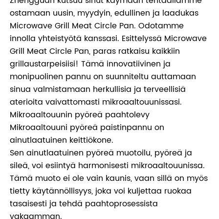
Zhengguan kutsuu sinut käymään tehtaallamme
ostamaan uusin, myydyin, edullinen ja laadukas
Microwave Grill Meat Circle Pan. Odotamme
innolla yhteistyötä kanssasi. Esittelyssä Microwave
Grill Meat Circle Pan, paras ratkaisu kaikkiin
grillaustarpeisiisi! Tämä innovatiivinen ja
monipuolinen pannu on suunniteltu auttamaan
sinua valmistamaan herkullisia ja terveellisiä
aterioita vaivattomasti mikroaaltouunissasi.
Mikroaaltouunin pyöreä paahtolevy
Mikroaaltouuni pyöreä paistinpannu on
ainutlaatuinen keittiökone.
Sen ainutlaatuinen pyöreä muotoilu, pyöreä ja
sileä, voi esiintyä harmonisesti mikroaaltouunissa.
Tämä muoto ei ole vain kaunis, vaan sillä on myös
tietty käytännöllisyys, joka voi kuljettaa ruokaa
tasaisesti ja tehdä paahtoprosessista
vakaamman.