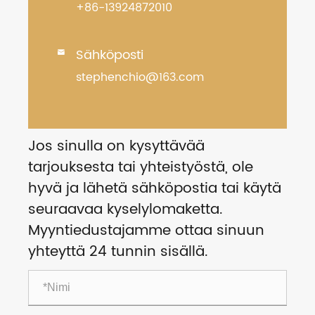
+86-13924872010
Sähköposti

stephenchio@163.com
Jos sinulla on kysyttävää
tarjouksesta tai yhteistyöstä, ole
hyvä ja lähetä sähköpostia tai käytä
seuraavaa kyselylomaketta.
Myyntiedustajamme ottaa sinuun
yhteyttä 24 tunnin sisällä.