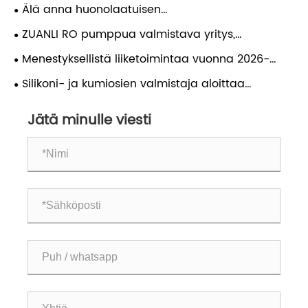
julkaisu- ja investointikonferenssia Guizhoussa
Älä anna huonolaatuisen
paineenkorotuspumpun pilata vedenpuhdistimesi!
ZUANLI RO pumppua valmistava yritys,
Valitse Zuanli-käänteisosmoositehostuspumppu ja
työntekijöiden festivaali, onnittelut.
Menestyksellistä liiketoimintaa vuonna 2026-
anna vedenpuhdistimellesi "vahva sydän". Tästä
zuanli ro pumppu!
eteenpäin nauti huoletta puhtaasta vedestä ja juo
Silikoni- ja kumiosien valmistaja aloittaa
mielenrauhalla!
kuunkalon uudenvuoden maailmanlaajuisen
Jätä minulle viesti
markkinoiden laajentamisen myötä