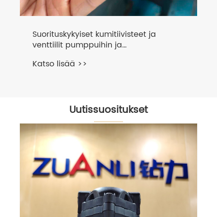
Suorituskykyiset kumitiivisteet ja
venttiilit pumppuihin ja
putkistojärjestelmiin
Katso lisää >>
Uutissuositukset