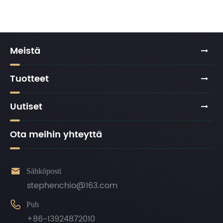
Meistä
Tuotteet
Uutiset
Ota meihin yhteyttä

Sähköposti
stephenchio@163.com

Puh
+86-13924872010