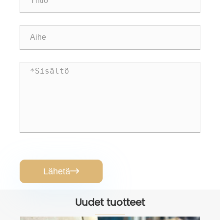
Lähetä

Uudet tuotteet