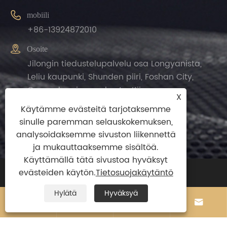

mobiili
+86-13924872010

Osoite
Jilongin tiedustelupalvelu osa Longyanista,
Leliu kaupunki, Shunden piiri, Foshan City,
Guangdongin maakunta, Kiina.
X
Käytämme evästeitä tarjotaksemme
sinulle paremman selauskokemuksen,
analysoidaksemme sivuston liikennettä
ja mukauttaaksemme sisältöä.
Käyttämällä tätä sivustoa hyväksyt
evästeiden käytön.
Tietosuojakäytäntö
Copyright© 2024 Zhengguan(Foshan
Shunde)Import and Export Trade Co.,ltd
Hylätä
Hyväksyä




Kaikki oikeudet pidätetään.
Links
|
Sitemap
|
RSS
|
XML
|