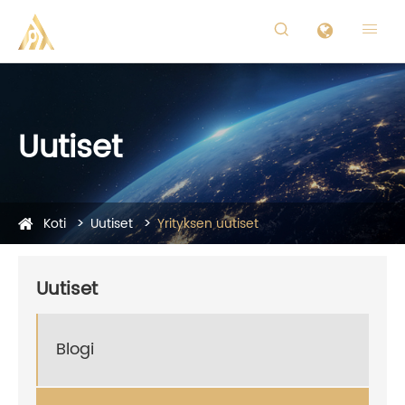


Uutiset
Koti
Uutiset
Yrityksen uutiset
Uutiset
Blogi