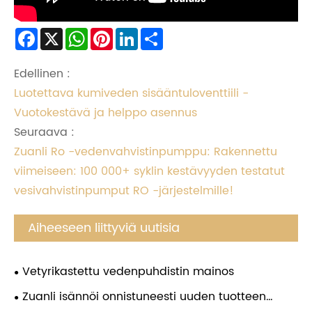
Facebook
X
WhatsApp
Pinterest
LinkedIn
Share
Edellinen :
Luotettava kumiveden sisääntuloventtiili -
Vuotokestävä ja helppo asennus
Seuraava :
Zuanli Ro -vedenvahvistinpumppu: Rakennettu
viimeiseen: 100 000+ syklin kestävyyden testatut
vesivahvistinpumput RO -järjestelmille!
Aiheeseen liittyviä uutisia
Vetyrikastettu vedenpuhdistin mainos
Zuanli isännöi onnistuneesti uuden tuotteen