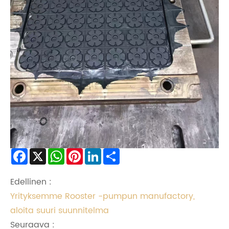
Facebook
X
WhatsApp
Pinterest
LinkedIn
Share
Edellinen :
Yrityksemme Rooster -pumpun manufactory,
aloita suuri suunnitelma
Seuraava :