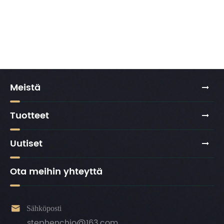
Meistä
Tuotteet
Uutiset
Ota meihin yhteyttä

Sähköposti
stephenchio@163.com