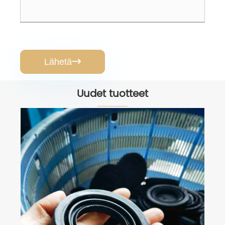
Lähetä

Uudet tuotteet
Mukautetut kumi-silikoniosat OEM ODM
| Muotti- ja piirustustehdas
Katso lisää >>