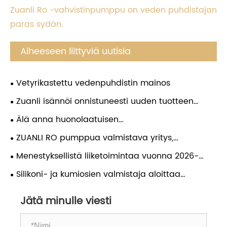
Zuanli Ro -vahvistinpumppu on veden puhdistajan
paras sydän.
Aiheeseen liittyviä uutisia
Vetyrikastettu vedenpuhdistin mainos
Zuanli isännöi onnistuneesti uuden tuotteen
julkaisu- ja investointikonferenssia Guizhoussa
Älä anna huonolaatuisen
paineenkorotuspumpun pilata vedenpuhdistimesi!
ZUANLI RO pumppua valmistava yritys,
Valitse Zuanli-käänteisosmoositehostuspumppu ja
työntekijöiden festivaali, onnittelut.
Menestyksellistä liiketoimintaa vuonna 2026-
anna vedenpuhdistimellesi "vahva sydän". Tästä
zuanli ro pumppu!
eteenpäin nauti huoletta puhtaasta vedestä ja juo
Silikoni- ja kumiosien valmistaja aloittaa
mielenrauhalla!
kuunkalon uudenvuoden maailmanlaajuisen
Jätä minulle viesti
markkinoiden laajentamisen myötä