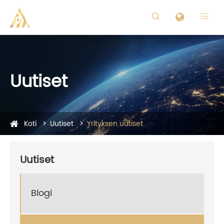


Uutiset
Koti
Uutiset
Yrityksen uutiset
Uutiset
Blogi