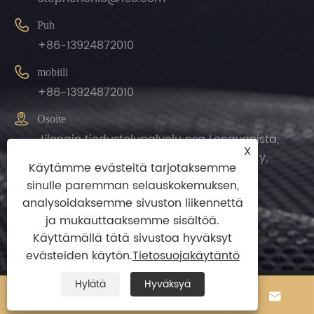

Puh
+86-13924872010

mobiili
+86-13924872010

Osoite
Jilongin tiedustelupalvelu osa Longyanista,
X
Leliu kaupunki, Shunden piiri, Foshan City,
Käytämme evästeitä tarjotaksemme
Guangdongin maakunta, Kiina.
sinulle paremman selauskokemuksen,
analysoidaksemme sivuston liikennettä
ja mukauttaaksemme sisältöä.
Käyttämällä tätä sivustoa hyväksyt
evästeiden käytön.
Tietosuojakäytäntö
Hylätä
Hyväksyä




Copyright© 2024 Zhengguan(Foshan