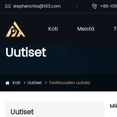
stephenchio@163.com
+86-139


Koti
Meistä
T
Uutiset
Koti
Uutiset
Teollisuuden uutisia
Mi
Uutiset