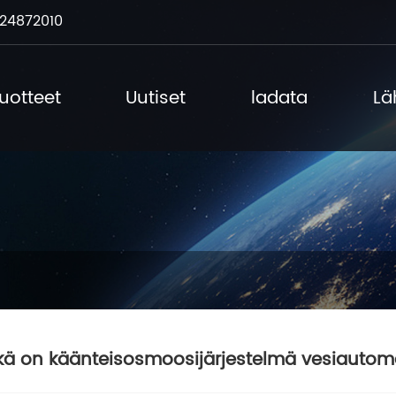
24872010
uotteet
Uutiset
ladata
Lä
kä on käänteisosmoosijärjestelmä vesiautom