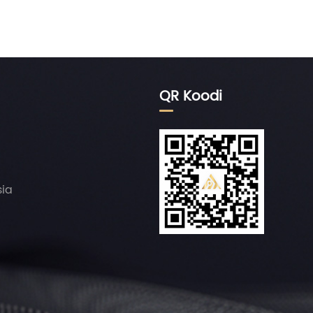
QR Koodi
sia