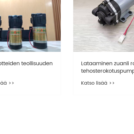
tteiden teollisuuden
Lataaminen zuanli r
tehosterokotuspum
jatkossa sateessa
sää >>
Katso lisää >>