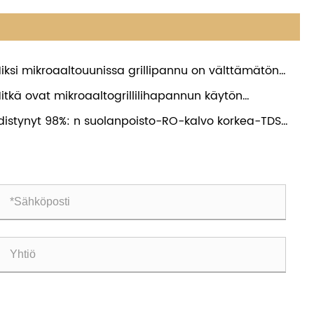
iksi mikroaaltouunissa grillipannu on välttämätön
ealle ja terveelliselle kotiruoanlaittoon?
itkä ovat mikroaaltogrillilihapannun käytön
rkeimmät edut
distynyt 98%: n suolanpoisto-RO-kalvo korkea-TDS
ter (2000-3000 ppm) -käsittelylle