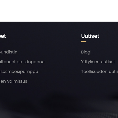
eet
Uutiset
uhdistin
Blogi
ltouuni paistinpannu
Yrityksen uutiset
isosmoosipumppu
Teollisuuden uuti
ien valmistus