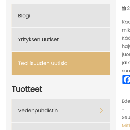
2
Blogi
Kää
mik
Kää
Yrityksen uutiset
haj
juo
jäl
Teollisuuden uutisia
suo
Tuotteet
Ede
-
Vedenpuhdistin

Seu
Mit