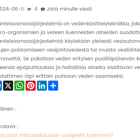
024-06-11
4
Jätä minulle viesti
nteisosmoosijärjestelmä on vedenkäsittelytekniikka, jok
ro-organismien ja veteen liuenneiden aineiden suodat
nteisosmoosijärjestelmiä käytetään yleisesti vesiautoma
ujen poistamiseen vesijohtovedestä tai muista vesilähtei
mavettä. Se pakottaa veden erityisen puoliläpäisevän k
keensä epäpuhtauksia ja haitallisia aineita sisältävän v
dattimen läpi erittäin puhtaan veden saamiseksi.
Facebook
X
WhatsApp
Pinterest
LinkedIn
Share
llinen :
raava :
kä ovat mikroaaltouunin uunipellin toiminnot?