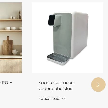
w RO -
Käänteisosmoosi

vedenpuhdistus
Katso lisää >>