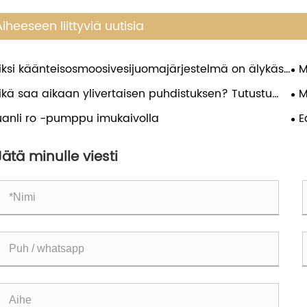
Aiheeseen liittyviä uutisia
iksi käänteisosmoosivesijuomajärjestelmä on älykäs
M
inta puhtaaseen, hyvänmakuiseen veteen?
nop
ikä saa aikaan ylivertaisen puhdistuksen? Tutustu
M
kean suorituskyvyn pumppuihimme.ZUANLI RO -
tä
uanli ro -pumppu imukaivolla
E
mppu.
Wa
Jätä minulle viesti