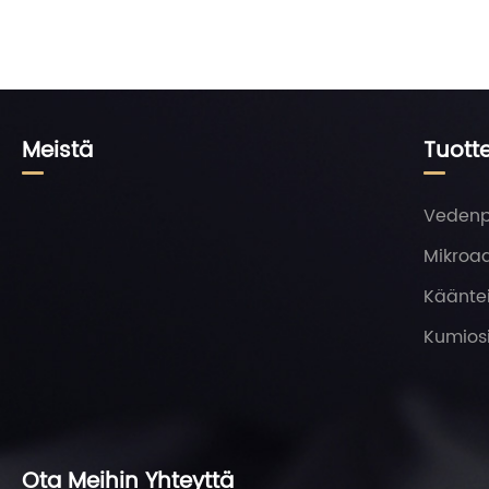
Meistä
Tuott
Vedenp
Mikroaa
Käänte
Kumios
Ota Meihin Yhteyttä