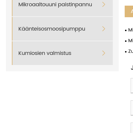
Mikroaaltouuni paistinpannu

Käänteisosmoosipumppu

M
val
M
kor
Z
Kumiosien valmistus

pu