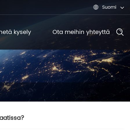
Suomi

hetä kysely
Ota meihin yhteyttä
aatissa?