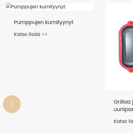
Pumppujen kumityynyt
Katso lisää >>
Grillaa

uunipa
Katso li