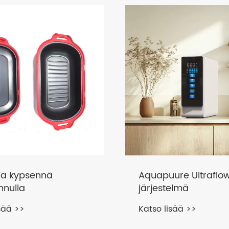
 ja kypsennä
Aquapuure Ultraflo
nnulla
järjestelmä
sää >>
Katso lisää >>