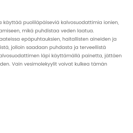
a käyttää puoliläpäiseviä kalvosuodattimia ionien,
tamiseen, mikä puhdistaa veden laatua.
ateissa epäpuhtauksien, haitallisten aineiden ja
stä, jolloin saadaan puhdasta ja terveellistä
alvosuodattimen läpi käyttämällä painetta, jättäen
eden. Vain vesimolekyylit voivat kulkea tämän