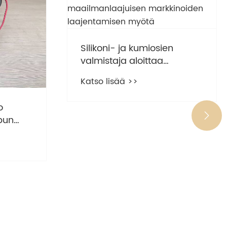
Silikoni- ja kumiosien
valmistaja aloittaa
kuunkalon uudenvuoden
Katso lisää >>
maailmanlaajuisen
markkinoiden
o
laajentamisen myötä

pun