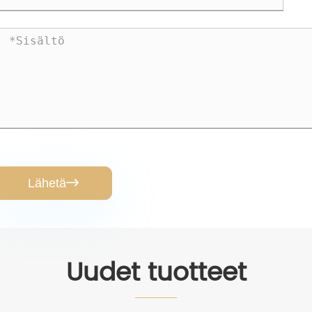
Lähetä

Uudet tuotteet