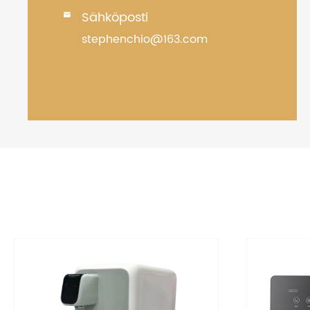
Sähköposti

stephenchio@163.com