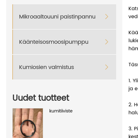
Kat
Mikroaaltouuni paistinpannu
ved

Kää
luk
Käänteisosmoosipumppu

häm
Täs
Kumiosien valmistus

1. 
ja 
Uudet tuotteet
2. 
kumitiiviste
hal
3. 
kes