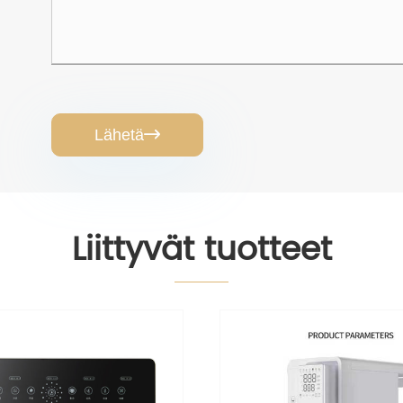
Lähetä

Liittyvät tuotteet