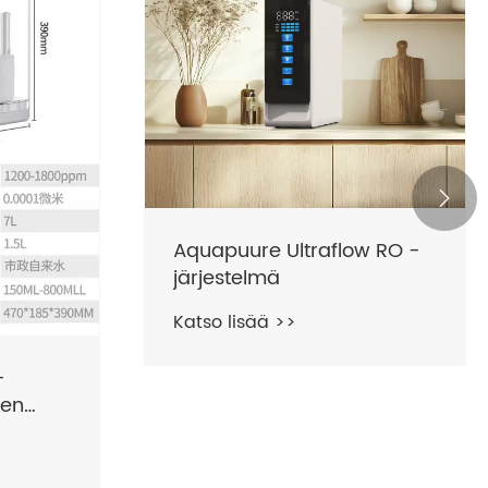

Aquapuure Ultraflow RO -
järjestelmä
Katso lisää >>
-
nen