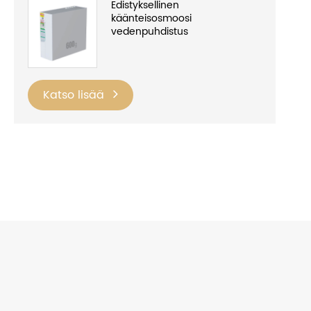
Edistyksellinen
käänteisosmoosi
vedenpuhdistus
Katso lisää