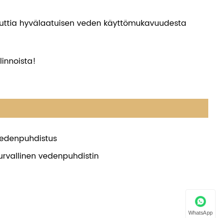
 nauttia hyvälaatuisen veden käyttömukavuudesta
linnoista!
edenpuhdistus
urvallinen vedenpuhdistin
WhatsApp