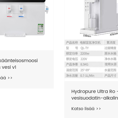
 käänteisosmoosi
vesi v1
sää >>
Hydropure Ultra Ro 
vesisuodatin-alkali
vety-rikas vesi
Katso lisää >>