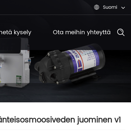
Suomi

hetä kysely
Ota meihin yhteyttä
nteisosmoosiveden juominen v1