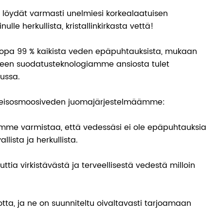
öydät varmasti unelmiesi korkealaatuisen
le herkullista, kristallinkirkasta vettä!
opa 99 % kaikista veden epäpuhtauksista, mukaan
istyneen suodatusteknologiamme ansiosta tulet
ussa.
änteisosmoosiveden juomajärjestelmäämme:
imme varmistaa, että vedessäsi ei ole epäpuhtauksia
lista ja herkullista.
ttia virkistävästä ja terveellisestä vedestä milloin
tta, ja ne on suunniteltu oivaltavasti tarjoamaan