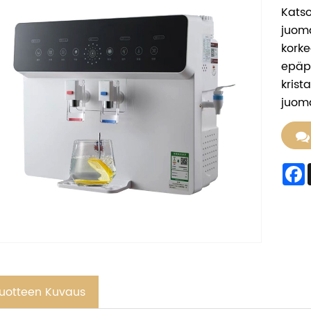
Kats
juom
korke
epäpu
krist
juoma
uotteen Kuvaus