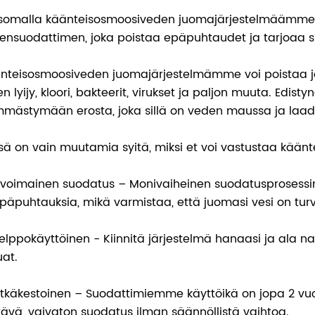
somalla käänteisosmoosiveden juomajärjestelmäämme l
ensuodattimen, joka poistaa epäpuhtaudet ja tarjoaa sinul
nteisosmoosiveden juomajärjestelmämme voi poistaa j
ien lyijy, kloori, bakteerit, virukset ja paljon muuta. Ed
mästymään erosta, joka sillä on veden maussa ja laad
sä on vain muutamia syitä, miksi et voi vastustaa kä
Ylivoimainen suodatus – Monivaiheinen suodatusprosess
epäpuhtauksia, mikä varmistaa, että juomasi vesi on turval
Helppokäyttöinen - Kiinnitä järjestelmä hanaasi ja ala nau
uat.
Pitkäkestoinen – Suodattimiemme käyttöikä on jopa 2 vuo
tävä, vaivaton suodatus ilman säännöllistä vaihtoa.