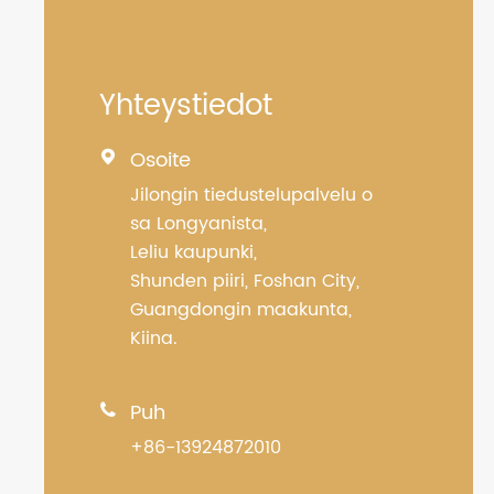
Yhteystiedot
Osoite

Jilongin tiedustelupalvelu o
sa Longyanista,
Leliu kaupunki,
Shunden piiri, Foshan City,
Guangdongin maakunta,
Kiina.
Puh

+86-13924872010