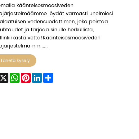
omalla käänteisosmoosiveden
ajärjestelmäämme löydät varmasti unelmiesi
alaatuisen vedensuodattimen, joka poistaa
htaudet ja tarjoaa sinulle herkullista,
allinkirkasta vettä!Käänteisosmoosiveden
järjestelmämm......
Lähetä kysely
Facebook
X
WhatsApp
Pinterest
LinkedIn
Share