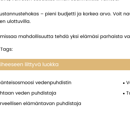
Kustannustehokas – pieni budjetti ja korkea arvo. Voit
n ulottuvilla.
 missaa mahdollisuutta tehdä yksi elämäsi parhaista va
 Tags:
iheeseen liittyvä luokka
änteisosmoosi vedenpuhdistin
V
htaan veden puhdistaja
T
rveellisen elämäntavan puhdistaja