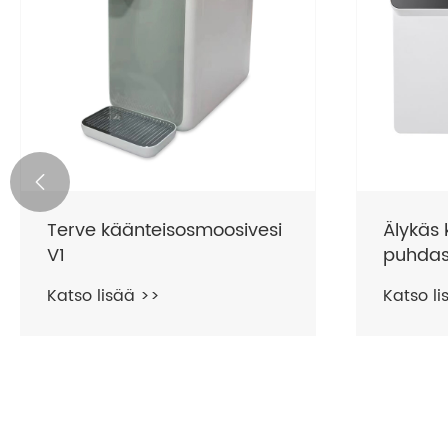

Terve käänteisosmoosivesi
Älykäs
V1
puhdas 
Katso lisää >>
Katso li