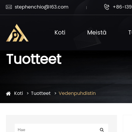
stephenchio@163.com
+86-139


Koti
Meistä
T
Tuotteet
Koti
Tuotteet
Vedenpuhdistin