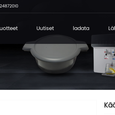
24872010
uotteet
Uutiset
ladata
Lä
Kää