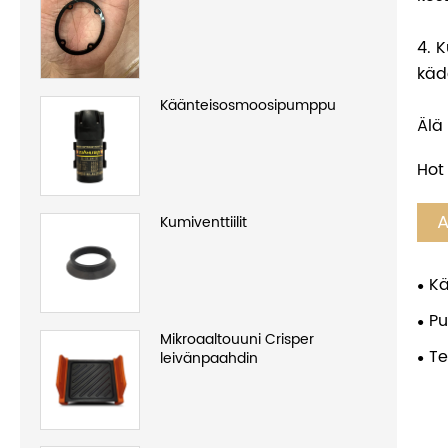
4. 
käde
Käänteisosmoosipumppu
Älä
Hot
A
Kumiventtiilit
Kä
Pu
Mikroaaltouuni Crisper
Te
leivänpaahdin