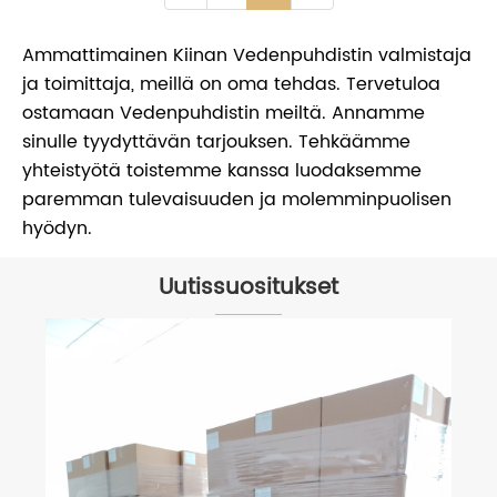
Ammattimainen Kiinan Vedenpuhdistin valmistaja
ja toimittaja, meillä on oma tehdas. Tervetuloa
ostamaan Vedenpuhdistin meiltä. Annamme
sinulle tyydyttävän tarjouksen. Tehkäämme
yhteistyötä toistemme kanssa luodaksemme
paremman tulevaisuuden ja molemminpuolisen
hyödyn.
Uutissuositukset
Zuanli ro -pumppu imukaivolla
Katso lisää >>