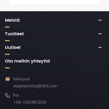
Meistä
Tuotteet
Uutiset
Ota meihin yhteyttä

Sähköposti
stephenchio@163.com

Puh
+86-13924872010