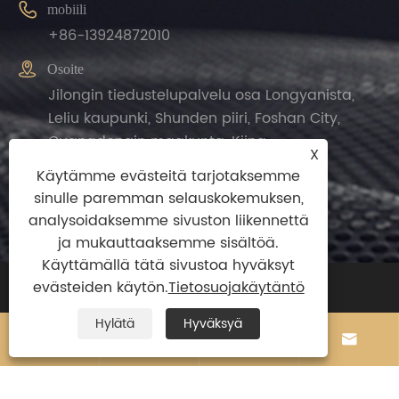

mobiili
+86-13924872010

Osoite
Jilongin tiedustelupalvelu osa Longyanista,
Leliu kaupunki, Shunden piiri, Foshan City,
Guangdongin maakunta, Kiina.
X
Käytämme evästeitä tarjotaksemme
sinulle paremman selauskokemuksen,
analysoidaksemme sivuston liikennettä
ja mukauttaaksemme sisältöä.
Käyttämällä tätä sivustoa hyväksyt
evästeiden käytön.
Tietosuojakäytäntö
Copyright© 2024 Zhengguan(Foshan
Shunde)Import and Export Trade Co.,ltd
Hylätä
Hyväksyä




Kaikki oikeudet pidätetään.
Links
|
Sitemap
|
RSS
|
XML
|