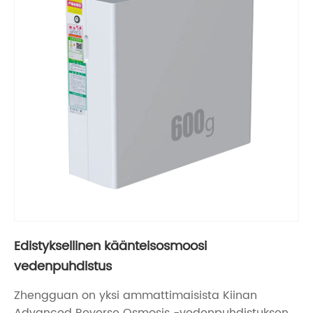
Edistyksellinen käänteisosmoosi
vedenpuhdistus
Zhengguan on yksi ammattimaisista Kiinan
Advanced Reverse Osmosis -vedenpuhdistuksen