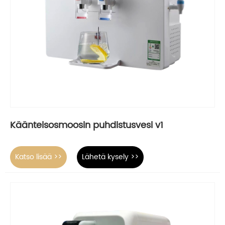
Käänteisosmoosin puhdistusvesi v1
Katso lisää >>
Lähetä kysely >>