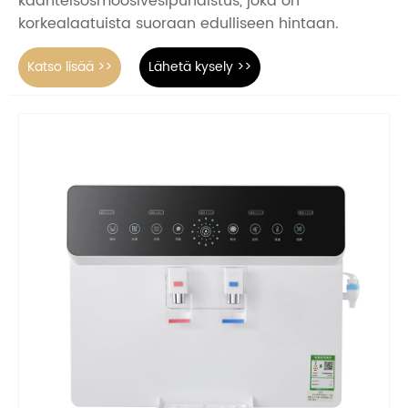
käänteisosmoosivesipuhdistus, joka on
korkealaatuista suoraan edulliseen hintaan.
Katso lisää >>
Lähetä kysely >>