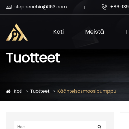
stephenchio@163.com
+86-139


Koti
Meistä
T
Tuotteet
Koti
Tuotteet
Käänteisosmoosipumppu