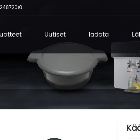
24872010
uotteet
Uutiset
ladata
Lä
Kä