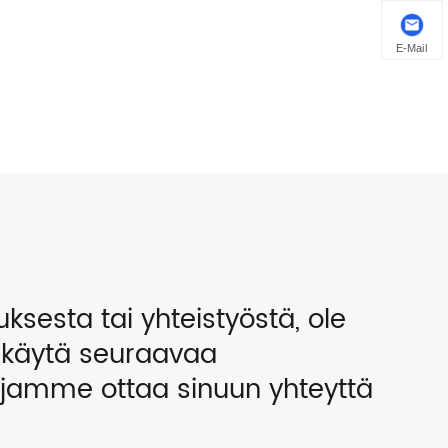
E-Mail
uksesta tai yhteistyöstä, ole
i käytä seuraavaa
ajamme ottaa sinuun yhteyttä