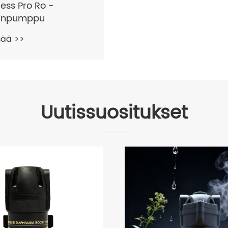
ess Pro Ro -
tinpumppu
sää >>
Uutissuositukset