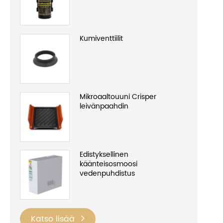
Kumiventtiilit
Mikroaaltouuni Crisper
leivänpaahdin
Edistyksellinen
käänteisosmoosi
vedenpuhdistus
Katso lisää