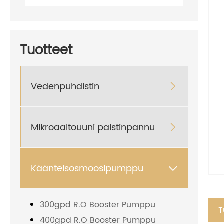
Tuotteet
Vedenpuhdistin

Mikroaaltouuni paistinpannu

Käänteisosmoosipumppu

300gpd R.O Booster Pumppu
T
400gpd R.O Booster Pumppu