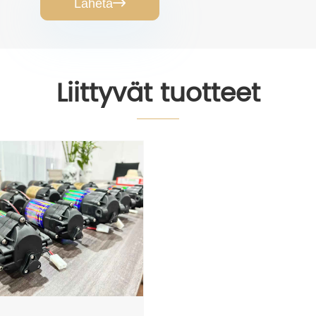
Lähetä

Liittyvät tuotteet