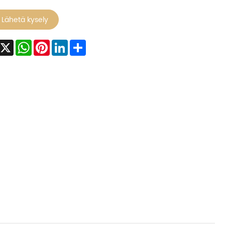
Lähetä kysely
Facebook
X
WhatsApp
Pinterest
LinkedIn
Share