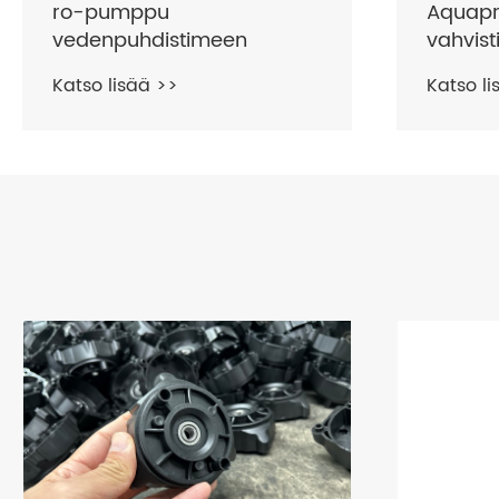
Aquapr
ro-pumppu
vahvis
vedenpuhdistimeen
Katso li
Katso lisää >>