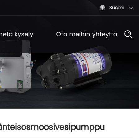
Suomi

hetä kysely
Ota meihin yhteyttä
änteisosmoosivesipumppu