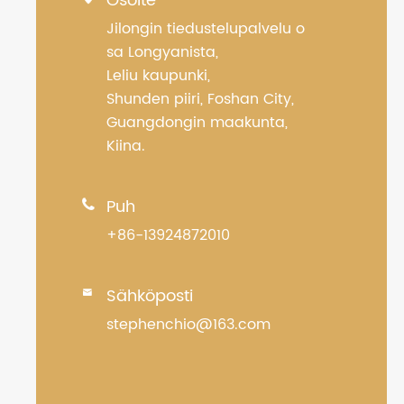
Osoite
Jilongin tiedustelupalvelu o
sa Longyanista,
Leliu kaupunki,
Shunden piiri, Foshan City,
Guangdongin maakunta,
Kiina.
Puh

+86-13924872010
Sähköposti

stephenchio@163.com